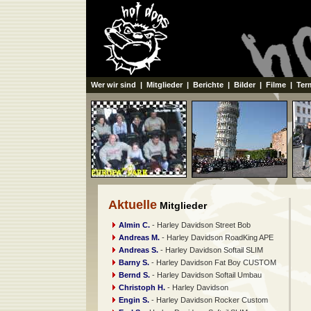
Wer wir sind
|
Mitglieder
|
Berichte
|
Bilder
|
Filme
|
Ter
Aktuelle
Mitglieder
Almin C.
- Harley Davidson Street Bob
Andreas M.
- Harley Davidson RoadKing APE
Andreas S.
- Harley Davidson Softail SLIM
Barny S.
- Harley Davidson Fat Boy CUSTOM
Bernd S.
- Harley Davidson Softail Umbau
Christoph H.
- Harley Davidson
Engin S.
- Harley Davidson Rocker Custom