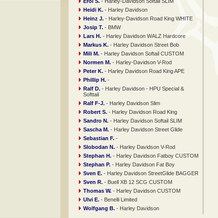
Erol S.
- Harley-Davidson Softail SLIM
Heidi K.
- Harley Davidson
Heinz J.
- Harley-Davidson Road King WHITE
Josip T.
- BMW
Lars H.
- Harley Davidson WALZ Hardcore
Markus K.
- Harley Davidson Street Bob
Mili M.
- Harley Davidson Softail CUSTOM
Normen M.
- Harley-Davidson V-Rod
Peter K.
- Harley Davidson Road King APE
Phillip H.
-
Ralf D.
- Harley Davidson - HPU Special &
Softtail
Ralf F-J.
- Harley Davidson Slim
Robert S.
- Harley Davidson Road King
Sandro N.
- Harley Davidson Softail SLIM
Sascha M.
- Harley Davidson Street Glide
Sebastian F.
-
Slobodan N.
- Harley Davidson V-Rod
Stephan H.
- Harley Davidson Fatboy CUSTOM
Stephan P.
- Harley Davidson Fat Boy
Sven E.
- Harley Davidson StreetGlide BAGGER
Sven R.
- Buell XB 12 SCG CUSTOM
Thomas W.
- Harley Davidson CUSTOM
Ulvi E.
- Benelli Limited
Wolfgang B.
- Harley Davidson