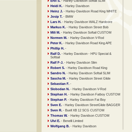
Erol S.
- Harley-Davidson Softail SLIM
Heidi K.
- Harley Davidson
Heinz J.
- Harley-Davidson Road King WHITE
Josip T.
- BMW
Lars H.
- Harley Davidson WALZ Hardcore
Markus K.
- Harley Davidson Street Bob
Mili M.
- Harley Davidson Softail CUSTOM
Normen M.
- Harley-Davidson V-Rod
Peter K.
- Harley Davidson Road King APE
Phillip H.
-
Ralf D.
- Harley Davidson - HPU Special &
Softtail
Ralf F-J.
- Harley Davidson Slim
Robert S.
- Harley Davidson Road King
Sandro N.
- Harley Davidson Softail SLIM
Sascha M.
- Harley Davidson Street Glide
Sebastian F.
-
Slobodan N.
- Harley Davidson V-Rod
Stephan H.
- Harley Davidson Fatboy CUSTOM
Stephan P.
- Harley Davidson Fat Boy
Sven E.
- Harley Davidson StreetGlide BAGGER
Sven R.
- Buell XB 12 SCG CUSTOM
Thomas W.
- Harley Davidson CUSTOM
Ulvi E.
- Benelli Limited
Wolfgang B.
- Harley Davidson