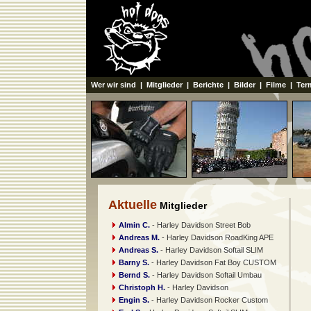
Wer wir sind
|
Mitglieder
|
Berichte
|
Bilder
|
Filme
|
Ter
Aktuelle
Mitglieder
Almin C.
- Harley Davidson Street Bob
Andreas M.
- Harley Davidson RoadKing APE
Andreas S.
- Harley Davidson Softail SLIM
Barny S.
- Harley Davidson Fat Boy CUSTOM
Bernd S.
- Harley Davidson Softail Umbau
Christoph H.
- Harley Davidson
Engin S.
- Harley Davidson Rocker Custom