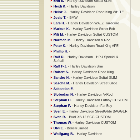
Erol S.
- Harley-Davidson Softail SLIM
Heidi K.
- Harley Davidson
Heinz J.
- Harley-Davidson Road King WHITE
Josip T.
- BMW
Lars H.
- Harley Davidson WALZ Hardcore
Markus K.
- Harley Davidson Street Bob
Mili M.
- Harley Davidson Softail CUSTOM
Normen M.
- Harley-Davidson V-Rod
Peter K.
- Harley Davidson Road King APE
Phillip H.
-
Ralf D.
- Harley Davidson - HPU Special &
Softtail
Ralf F-J.
- Harley Davidson Slim
Robert S.
- Harley Davidson Road King
Sandro N.
- Harley Davidson Softail SLIM
Sascha M.
- Harley Davidson Street Glide
Sebastian F.
-
Slobodan N.
- Harley Davidson V-Rod
Stephan H.
- Harley Davidson Fatboy CUSTOM
Stephan P.
- Harley Davidson Fat Boy
Sven E.
- Harley Davidson StreetGlide BAGGER
Sven R.
- Buell XB 12 SCG CUSTOM
Thomas W.
- Harley Davidson CUSTOM
Ulvi E.
- Benelli Limited
Wolfgang B.
- Harley Davidson