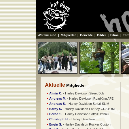
Wer wir sind
|
Mitglieder
|
Berichte
|
Bilder
|
Filme
|
Ter
Aktuelle
Mitglieder
Almin C.
- Harley Davidson Street Bob
Andreas M.
- Harley Davidson RoadKing APE
Andreas S.
- Harley Davidson Softail SLIM
Barny S.
- Harley Davidson Fat Boy CUSTOM
Bernd S.
- Harley Davidson Softail Umbau
Christoph H.
- Harley Davidson
Engin S.
- Harley Davidson Rocker Custom