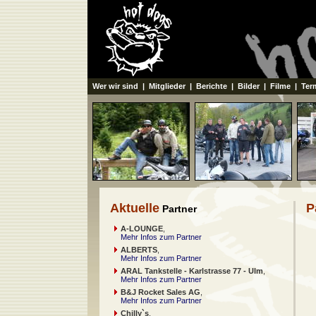
Wer wir sind
|
Mitglieder
|
Berichte
|
Bilder
|
Filme
|
Ter
Aktuelle
P
Partner
A-LOUNGE
,
Mehr Infos zum Partner
ALBERTS
,
Mehr Infos zum Partner
ARAL Tankstelle - Karlstrasse 77 - Ulm
,
Mehr Infos zum Partner
B&J Rocket Sales AG
,
Mehr Infos zum Partner
Chilly`s
,