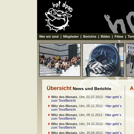
Wer wir sind
|
Mitglieder
|
Berichte
|
Bilder
|
Filme
|
Ter
Übersicht
A
News und Berichte
Witz des Monats
, Ulm, 01.07.2013 -
Hier geht´s
zum Text/Bericht
Witz des Monats
, Ulm, 05.12.2012 -
Hier geht´s
zum Text/Bericht
Witz des Monats
, Ulm, 09.11.2012 -
Hier geht´s
zum Text/Bericht
Witz des Monats
, Ulm, 24.10.2012 -
Hier geht´s
zum Text/Bericht
Witz des Monats
, Ulm, 20.09.2012 -
Hier geht´s